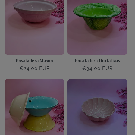
Ensaladera Mason
Ensaladera Hortalizas
Precio
€24,00 EUR
Precio
€34,00 EUR
habitual
habitual