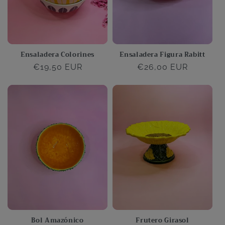
:
Ensaladera Colorines
Ensaladera Figura Rabitt
Precio
€19,50 EUR
Precio
€26,00 EUR
habitual
habitual
Bol Amazónico
Frutero Girasol