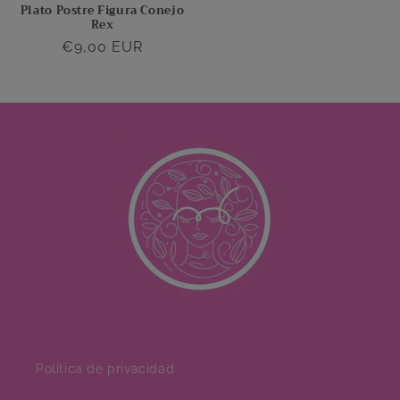
Plato Postre Figura Conejo
Rex
Precio
€9,00 EUR
habitual
Política de privacidad