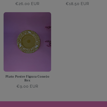
Precio
€26,00 EUR
Precio
€18,50 EUR
habitual
habitual
Plato Postre Figura Conejo
Rex
Precio
€9,00 EUR
habitual