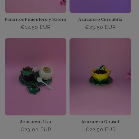
Pajaritos Pimentero y Salero
Azucarero Curcubita
Precio
€12,50 EUR
Precio
€23,50 EUR
habitual
habitual
Azucarero Uva
Azucarero Girasol
Precio
€23,00 EUR
Precio
€22,50 EUR
habitual
habitual