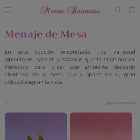
Ir
directamente
Carrito
al contenido
C
Menaje de Mesa
o
En esta sección encontrarás una variedad
l
pimenteros, saleros y salseras que te enamoraran.
e
Perfectos para crear ese ambiente deseado
alrededor de la mesa, que a aparte de su gran
c
utilidad alegran la vista.
c
i
Filtrar y ordenar
19 productos
ó
n