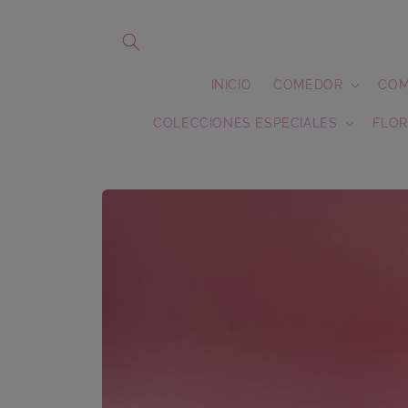
Ir
directamente
al contenido
INICIO
COMEDOR
COM
COLECCIONES ESPECIALES
FLOR
Ir
directamente
a la
información
del producto