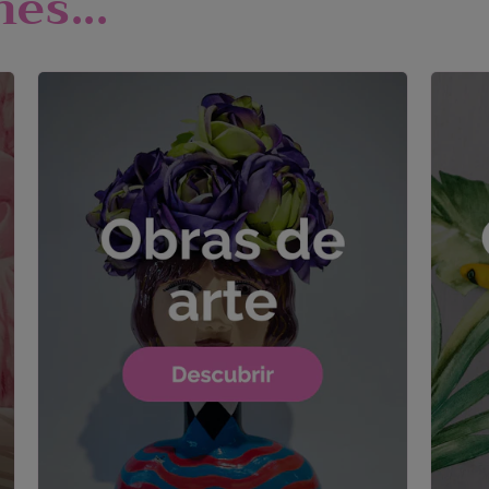
es...