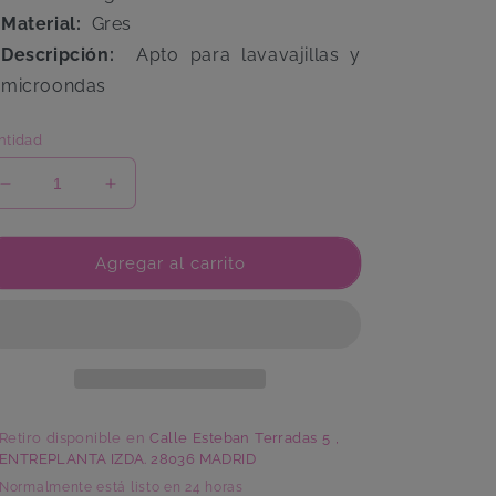
Material:
Gres
Descripción:
Apto para lavavajillas y
microondas
ntidad
Reducir
Aumentar
cantidad
cantidad
para
para
Bandeja
Bandeja
Agregar al carrito
Concha
Concha
grande
grande
Retiro disponible en
Calle Esteban Terradas 5 ,
ENTREPLANTA IZDA. 28036 MADRID
Normalmente está listo en 24 horas