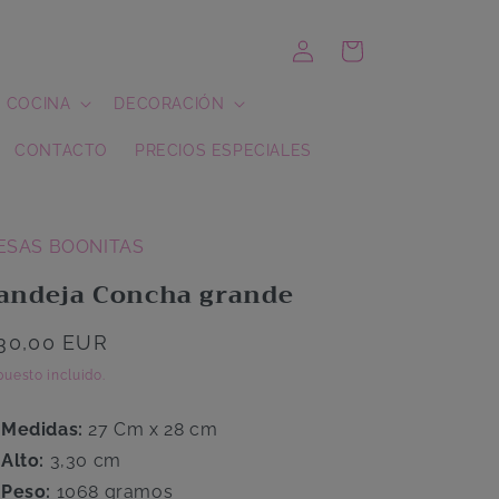
Iniciar
Carrito
sesión
COCINA
DECORACIÓN
CONTACTO
PRECIOS ESPECIALES
ESAS BOONITAS
andeja Concha grande
recio
30,00 EUR
abitual
uesto incluido.
Medidas:
27 Cm x 28 cm
Alto:
3,30 cm
Peso:
1068 gramos