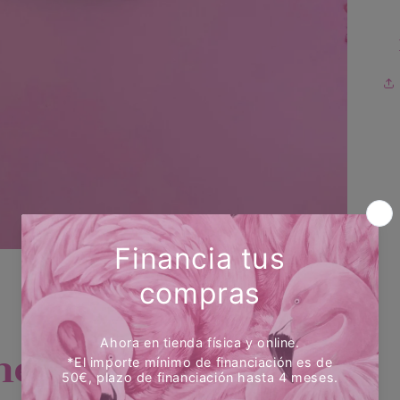
es...