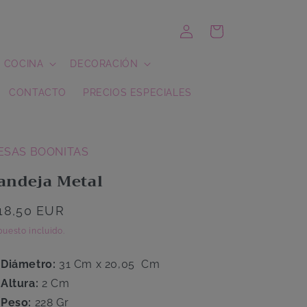
Iniciar
Carrito
sesión
COCINA
DECORACIÓN
CONTACTO
PRECIOS ESPECIALES
ESAS BOONITAS
andeja Metal
recio
18,50 EUR
abitual
uesto incluido.
Diámetro:
31 Cm x 20,05 Cm
Altura:
2 Cm
Peso:
228 Gr