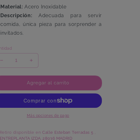
Material:
Acero Inoxidable
Descripción:
Adecuada para servir
comida, única pieza para sorprender a
invitados.
ntidad
Reducir
Aumentar
cantidad
cantidad
para
para
Bandeja
Bandeja
Agregar al carrito
Metal
Metal
Más opciones de pago
Retiro disponible en
Calle Esteban Terradas 5 ,
ENTREPLANTA IZDA. 28036 MADRID