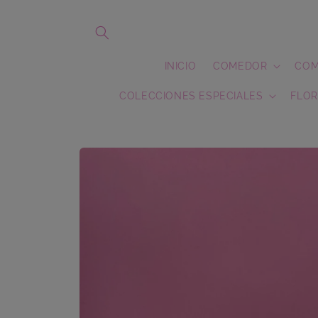
Ir
directamente
al contenido
INICIO
COMEDOR
COM
COLECCIONES ESPECIALES
FLOR
Ir
directamente
a la
información
del producto