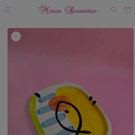
Ir
directamente
Carrito
al contenido
Ir
directamente
a la
información
del producto