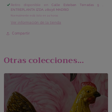
Retiro disponible en
Calle Esteban Terradas 5 ,
ENTREPLANTA IZDA. 28036 MADRID
Normalmente está listo en 24 horas
Ver información de la tienda
Compartir
Otras colecciones...