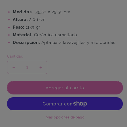
Medidas:
35,50 x 25,50 cm
Altura:
2,06 cm
Peso:
1139 gr
Material:
Cerámica esmaltada
Descripción:
Apta para lavavajillas y microondas.
Cantidad
Reducir
Aumentar
cantidad
cantidad
para
para
Bandeja
Bandeja
Agregar al carrito
Delmare
Delmare
Grande
Grande
Más opciones de pago