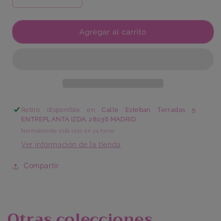
Reducir
Aumentar
cantidad
cantidad
para
para
Búho
Búho
Agregar al carrito
Esqueleto
Esqueleto
Mediano
Mediano
Retiro disponible en
Calle Esteban Terradas 5 ,
ENTREPLANTA IZDA. 28036 MADRID
Normalmente está listo en 24 horas
Ver información de la tienda
Compartir
Otras colecciones...