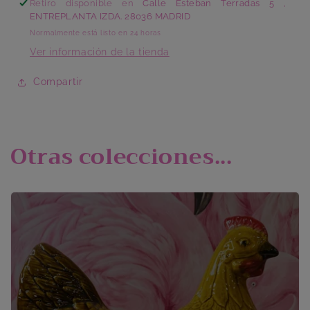
Retiro disponible en
Calle Esteban Terradas 5 ,
ENTREPLANTA IZDA. 28036 MADRID
Normalmente está listo en 24 horas
Ver información de la tienda
Compartir
Otras colecciones...