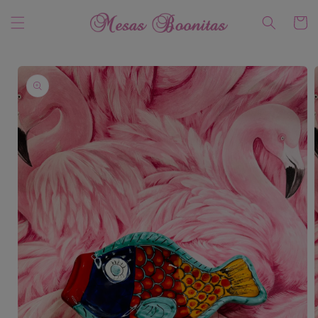
Ir
directamente
Carrito
al contenido
Ir
directamente
a la
información
del producto