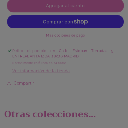
Golondrina
Golondrina
Agregar al carrito
Portuguesa
Portuguesa
-
-
Mediana
Mediana
Más opciones de pago
Retiro disponible en
Calle Esteban Terradas 5 ,
ENTREPLANTA IZDA. 28036 MADRID
Normalmente está listo en 24 horas
Ver información de la tienda
Compartir
Otras colecciones...