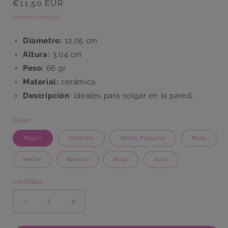
Precio
€11,50 EUR
habitual
Impuesto incluido.
Diámetro:
12,05 cm
Altura:
3,04 cm
Peso:
66 gr
Material:
cerámica
Descripción
: Ideales para colgar en la pared.
Color
Negro
Amarillo
Verde Pistacho
Rosa
Verde
Blanco
Rojo
Azul
Cantidad
Reducir
Aumentar
cantidad
cantidad
para
para