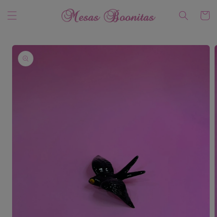
Ir
directamente
Carrito
al contenido
Ir
directamente
a la
información
del producto