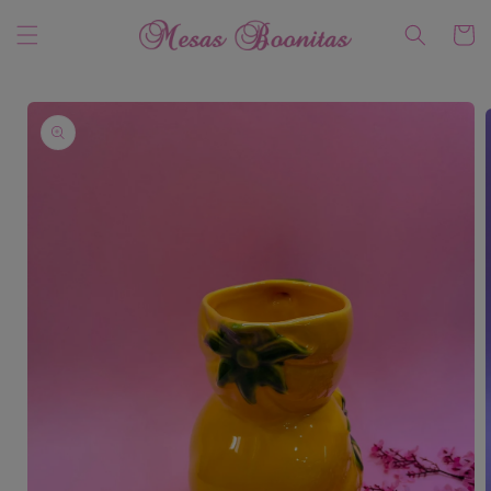
Ir
directamente
Carrito
al contenido
Ir
directamente
a la
información
del producto