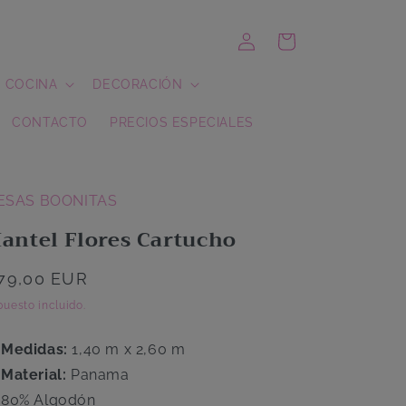
Iniciar
Carrito
sesión
COCINA
DECORACIÓN
CONTACTO
PRECIOS ESPECIALES
ESAS BOONITAS
antel Flores Cartucho
recio
79,00 EUR
abitual
uesto incluido.
Medidas:
1,40 m x 2,60 m
Material:
Panama
80% Algodón