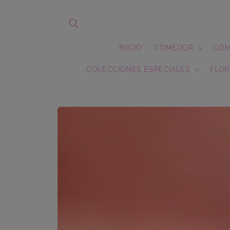
Ir
directamente
al contenido
INICIO
COMEDOR
COM
COLECCIONES ESPECIALES
FLOR
Ir
directamente
a la
información
del producto