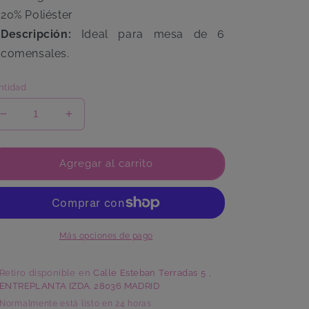
20% Poliéster
Descripción:
Ideal para mesa de 6
comensales.
ntidad
Reducir
Aumentar
cantidad
cantidad
para
para
Mantel
Mantel
Agregar al carrito
Flores
Flores
Cartucho
Cartucho
Más opciones de pago
Retiro disponible en
Calle Esteban Terradas 5 ,
ENTREPLANTA IZDA. 28036 MADRID
Normalmente está listo en 24 horas