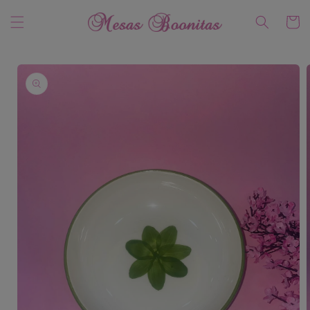
Ir
directamente
Carrito
al contenido
Ir
directamente
a la
información
del producto