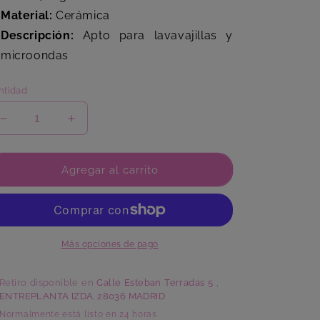
Material:
Cerámica
Descripción:
Apto para lavavajillas y
microondas
ntidad
Reducir
Aumentar
cantidad
cantidad
para
para
Plato
Plato
Agregar al carrito
Hondo
Hondo
Mandala
Mandala
Más opciones de pago
Retiro disponible en
Calle Esteban Terradas 5 ,
ENTREPLANTA IZDA. 28036 MADRID
Normalmente está listo en 24 horas