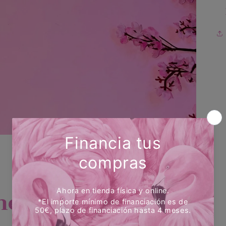
es...