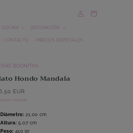
Iniciar
Carrito
sesión
COCINA
DECORACIÓN
CONTACTO
PRECIOS ESPECIALES
ESAS BOONITAS
lato Hondo Mandala
recio
6,50 EUR
abitual
uesto incluido.
Diámetro:
21,00 cm
Altura:
5,07 cm
Peso:
410 gr