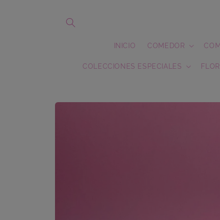
Ir
directamente
al contenido
INICIO
COMEDOR
COM
COLECCIONES ESPECIALES
FLOR
Ir
directamente
a la
información
del producto