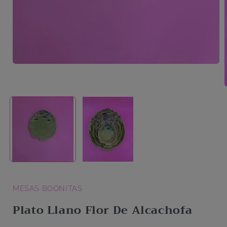
Abrir
elemento
multimedia
A
1
en
una
ventana
modal
MESAS BOONITAS
Plato Llano Flor De Alcachofa