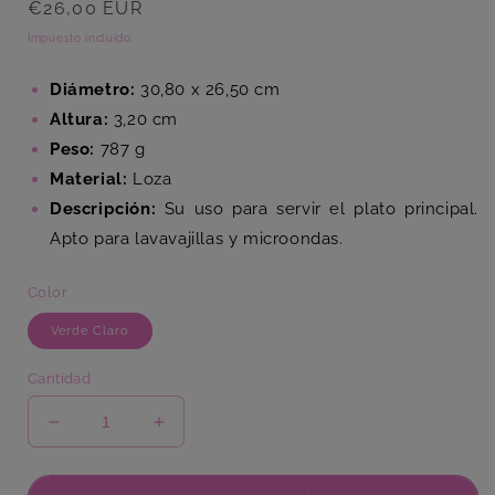
Precio
€26,00 EUR
habitual
Impuesto incluido.
Diámetro:
30,80 x 26,50 cm
Altura:
3,20 cm
Peso:
787 g
Material:
Loza
Descripción:
Su uso para servir el plato principal.
Apto para lavavajillas y microondas.
Color
Verde Claro
Cantidad
Reducir
Aumentar
cantidad
cantidad
para
para