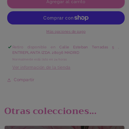
Plato
Plato
Agregar al carrito
Llano
Llano
Flor
Flor
De
De
Alcachofa
Alcachofa
Más opciones de pago
Retiro disponible en
Calle Esteban Terradas 5 ,
ENTREPLANTA IZDA. 28036 MADRID
Normalmente está listo en 24 horas
Ver información de la tienda
Compartir
Otras colecciones...