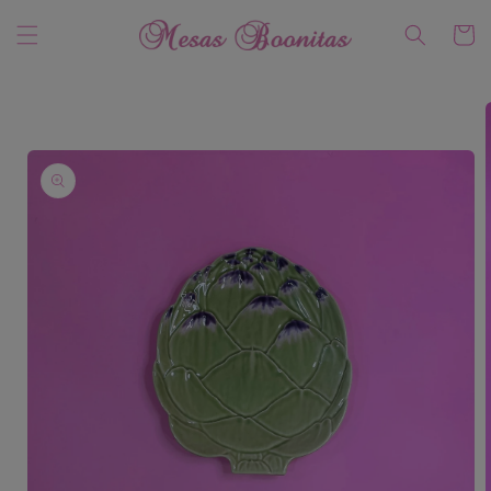
Ir
directamente
Carrito
al contenido
Ir
directamente
a la
información
del producto