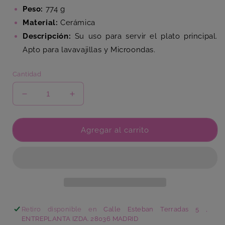
Peso:
774 g
Material:
Cerámica
Descripción:
Su uso para servir el plato principal.
Apto para lavavajillas y Microondas.
Cantidad
Reducir
Aumentar
cantidad
cantidad
para
para
Plato
Plato
Agregar al carrito
Llano
Llano
Arigato
Arigato
Retiro disponible en
Calle Esteban Terradas 5 ,
ENTREPLANTA IZDA. 28036 MADRID