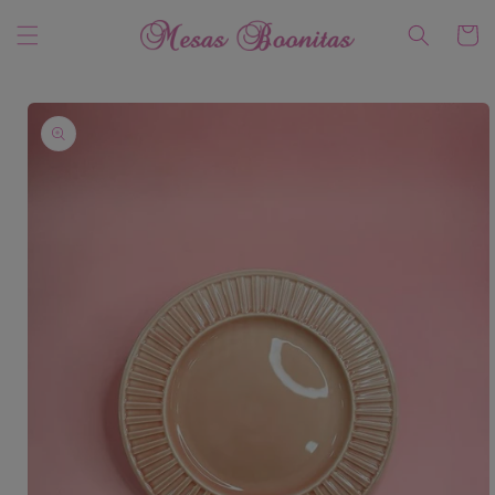
Ir
directamente
Carrito
al contenido
Ir
directamente
a la
información
del producto