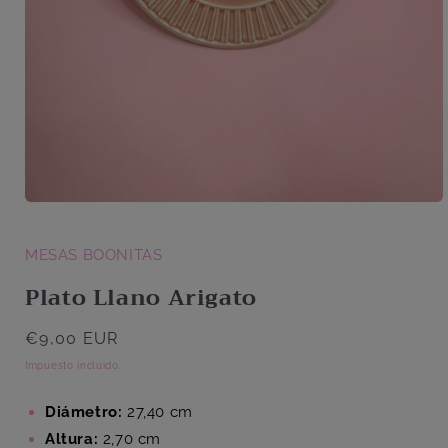
Abrir
elemento
multimedia
1
MESAS BOONITAS
en
una
Plato Llano Arigato
ventana
modal
Precio
€9,00 EUR
habitual
Impuesto incluido.
Diámetro:
27,40 cm
Altura:
2,70 cm