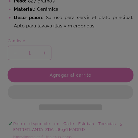
Peso:
827 gramos
Material:
Cerámica
Descripción:
Su uso para servir el plato principal.
Apto para lavavajillas y microondas.
Cantidad
Reducir
Aumentar
cantidad
cantidad
para
para
Plato
Plato
Agregar al carrito
Llano
Llano
Col
Col
Ris
Ris
Retiro disponible en
Calle Esteban Terradas 5 ,
ENTREPLANTA IZDA. 28036 MADRID
Normalmente está listo en 24 horas