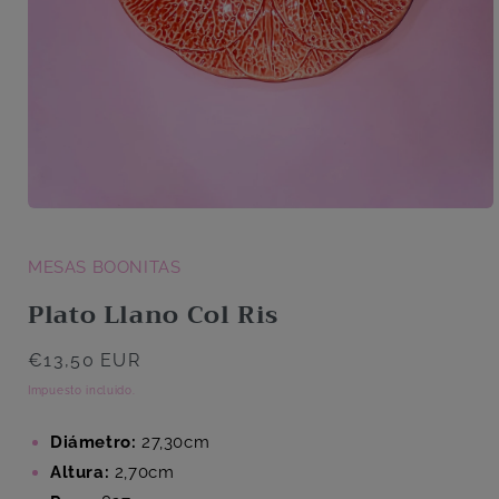
Abrir
elemento
multimedia
1
MESAS BOONITAS
en
una
Plato Llano Col Ris
ventana
modal
Precio
€13,50 EUR
habitual
Impuesto incluido.
Diámetro:
27,30cm
Altura:
2,70cm