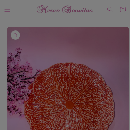
Ir
directamente
Carrito
al contenido
Ir
directamente
a la
información
del producto