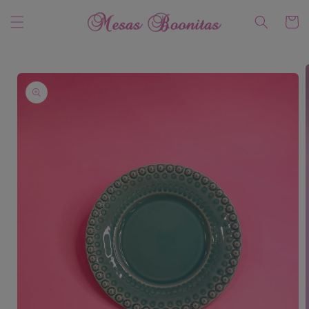
Ir
directamente
Carrito
al contenido
Ir
directamente
a la
información
del producto