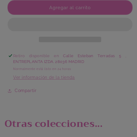
para
para
Plato
Plato
Agregar al carrito
Llano
Llano
Fantasía
Fantasía
Retiro disponible en
Calle Esteban Terradas 5 ,
ENTREPLANTA IZDA. 28036 MADRID
Normalmente está listo en 24 horas
Ver información de la tienda
Compartir
Otras colecciones...