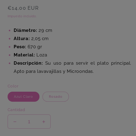
Precio
€14,00 EUR
habitual
Impuesto incluido.
Diámetro:
29 cm
Altura:
2,05 cm
Peso:
670 gr
Material:
Loza
Descripción:
Su uso para servir el plato principal.
Apto para lavavajillas y Microondas.
Color
Azul Claro
Rosado
Cantidad
Reducir
Aumentar
cantidad
cantidad