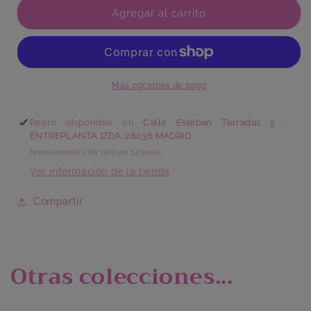
Plato
Plato
Agregar al carrito
Llano
Llano
Girasol
Girasol
Más opciones de pago
Retiro disponible en
Calle Esteban Terradas 5 ,
ENTREPLANTA IZDA. 28036 MADRID
Normalmente está listo en 24 horas
Ver información de la tienda
Compartir
Otras colecciones...