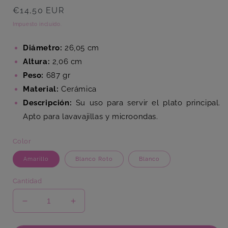
Precio
€14,50 EUR
habitual
Impuesto incluido.
Diámetro:
26,05 cm
Altura:
2,06 cm
Peso:
687 gr
Material:
Cerámica
Descripción:
Su uso para servir el plato principal.
Apto para lavavajillas y microondas.
Color
Amarillo
Blanco Roto
Blanco
Cantidad
Reducir
Aumentar
cantidad
cantidad
para
para