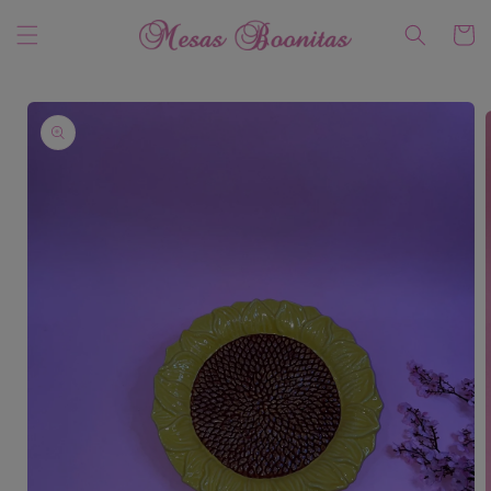
Ir
directamente
Carrito
al contenido
Ir
directamente
a la
información
del producto