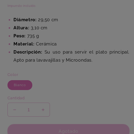
habitual
Impuesto incluido.
Diámetro:
29,50 cm
Altura:
3,10 cm
Peso:
735 g
Material:
Cerámica
Descripción:
Su uso para servir el plato principal.
Apto para lavavajillas y Microondas.
Color
Blanco
Cantidad
Reducir
Aumentar
cantidad
cantidad
para
para
Plato
Plato
Agotado