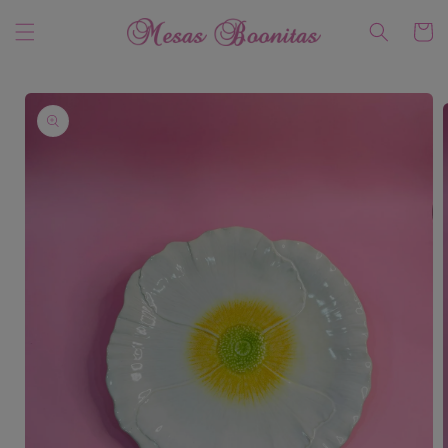
Ir
directamente
Carrito
al contenido
Ir
directamente
a la
información
del producto