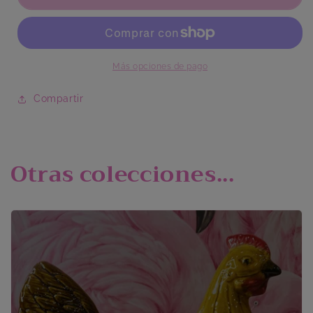
Llano
Llano
Mariclo
Mariclo
Más opciones de pago
Compartir
Otras colecciones...