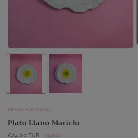
A
Abrir
elemento
multimedia
1
en
una
ventana
modal
MESAS BOONITAS
Plato Llano Mariclo
Precio
€24,00 EUR
Agotado