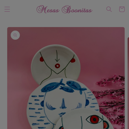
Ir
directamente
Carrito
al contenido
Ir
directamente
a la
información
del producto