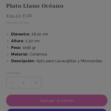
Plato Llano Océano
Precio
€55,50 EUR
habitual
Impuesto incluido.
Diámetro:
28,20 cm
Altura:
2,30 cm
Peso:
1056 gr
Material:
Cerámica
Descripción:
Apto para Lavavajillas y Microondas.
Cantidad
Reducir
Aumentar
cantidad
cantidad
para
para
Plato
Plato
Agregar al carrito
Llano
Llano
Océano
Océano