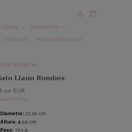
Iniciar
Carrito
sesión
COCINA
DECORACIÓN
CONTACTO
PRECIOS ESPECIALES
ESAS BOONITAS
lato Llano Rombos
recio
8,00 EUR
abitual
uesto incluido.
Diámetro:
27,20 cm
Altura: 2
,50 cm
Peso:
773 g