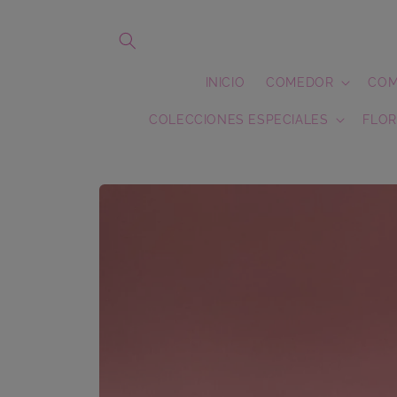
Ir
directamente
al contenido
INICIO
COMEDOR
COM
COLECCIONES ESPECIALES
FLOR
Ir
directamente
a la
información
del producto