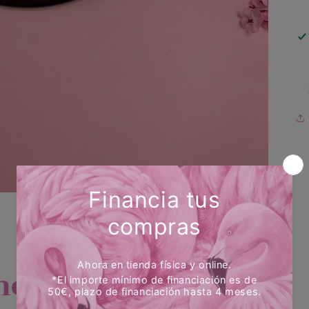
es...