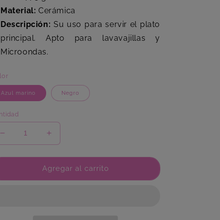
Material:
Cerámica
Descripción:
Su uso para servir el plato
principal. Apto para lavavajillas y
Microondas.
lor
Azul marino
Negro
ntidad
Reducir
Aumentar
cantidad
cantidad
para
para
Plato
Plato
Agregar al carrito
Llano
Llano
Rombos
Rombos