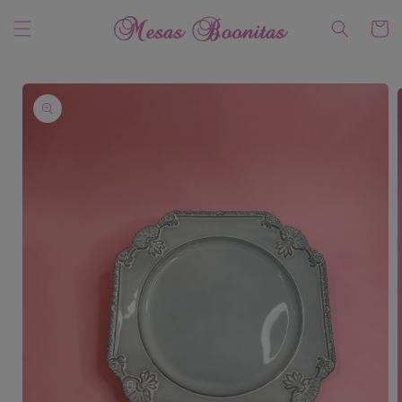
Ir
directamente
Carrito
al contenido
Ir
directamente
a la
información
del producto