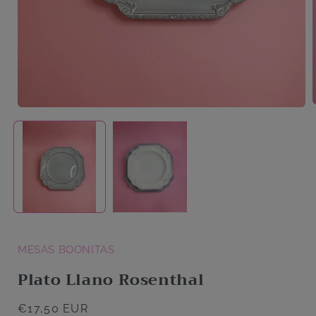
A
Abrir
elemento
multimedia
1
en
una
ventana
modal
MESAS BOONITAS
Plato Llano Rosenthal
Precio
€17,50 EUR