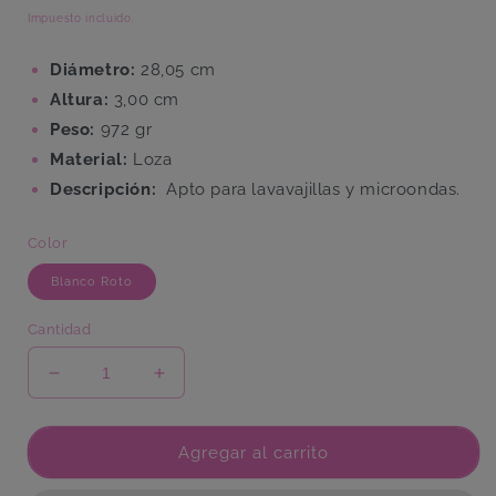
habitual
Impuesto incluido.
Diámetro:
28,05 cm
Altura:
3,00 cm
Peso:
972 gr
Material:
Loza
Descripción:
Apto para lavavajillas y microondas.
Color
Blanco Roto
Cantidad
Reducir
Aumentar
cantidad
cantidad
para
para
Plato
Plato
Agregar al carrito
Llano
Llano