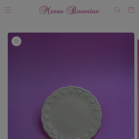
Ir
directamente
Carrito
al contenido
Ir
directamente
a la
información
del producto