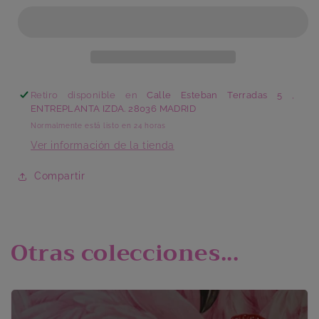
Borde
Borde
Corazón
Corazón
Retiro disponible en
Calle Esteban Terradas 5 ,
ENTREPLANTA IZDA. 28036 MADRID
Normalmente está listo en 24 horas
Ver información de la tienda
Compartir
Otras colecciones...