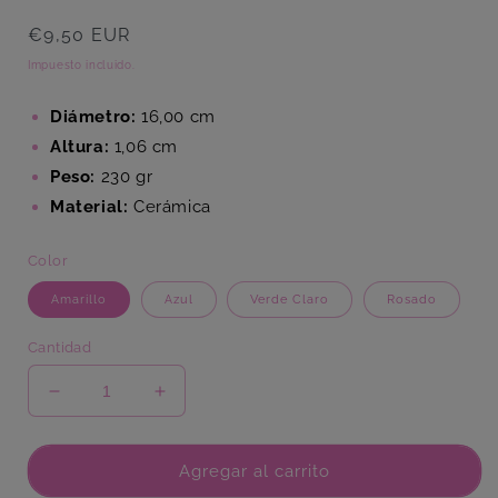
Precio
€9,50 EUR
habitual
Impuesto incluido.
Diámetro:
16,00 cm
Altura:
1,06 cm
Peso:
230 gr
Material:
Cerámica
Color
Amarillo
Azul
Verde Claro
Rosado
Cantidad
Reducir
Aumentar
cantidad
cantidad
para
para
Plato
Plato
Agregar al carrito
Pan
Pan