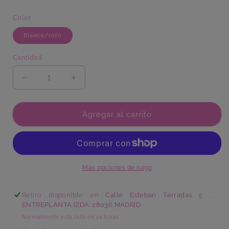
Color
Blanco/roto
Cantidad
Reducir
Aumentar
cantidad
cantidad
para
para
Plato
Plato
Agregar al carrito
Pan
Pan
Rosenthal
Rosenthal
Más opciones de pago
Retiro disponible en
Calle Esteban Terradas 5 ,
ENTREPLANTA IZDA. 28036 MADRID
Normalmente está listo en 24 horas