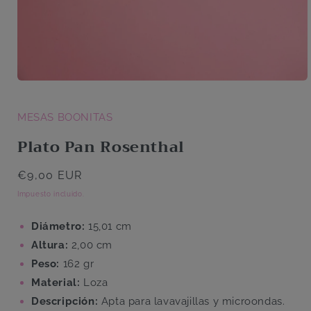
Abrir
elemento
multimedia
1
MESAS BOONITAS
en
una
Plato Pan Rosenthal
ventana
modal
Precio
€9,00 EUR
habitual
Impuesto incluido.
Diámetro:
15,01 cm
Altura:
2,00 cm
Peso:
162 gr
Material:
Loza
Descripción:
Apta para lavavajillas y microondas.