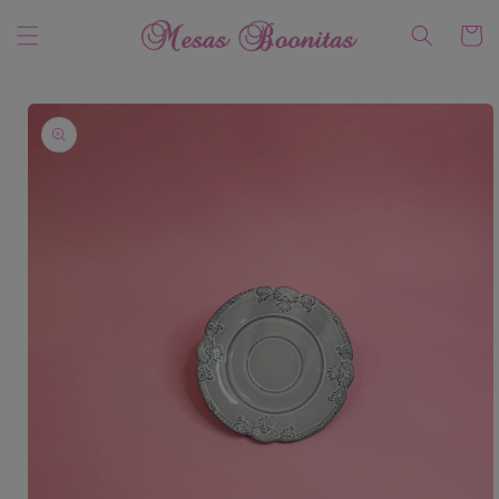
Ir
directamente
Carrito
al contenido
Ir
directamente
a la
información
del producto