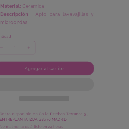
Material:
Cerámica
Descripción :
Apto para lavavajillas y
microondas
ntidad
Reducir
Aumentar
cantidad
cantidad
para
para
Plato
Plato
Agregar al carrito
Postre
Postre
Terracota
Terracota
Retiro disponible en
Calle Esteban Terradas 5 ,
ENTREPLANTA IZDA. 28036 MADRID
Normalmente está listo en 24 horas