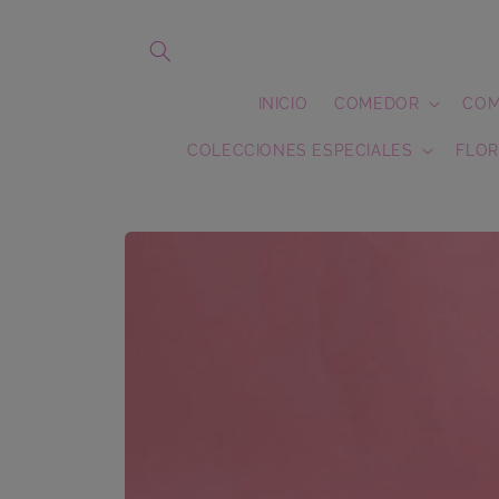
Ir
directamente
al contenido
INICIO
COMEDOR
COM
COLECCIONES ESPECIALES
FLOR
Ir
directamente
a la
información
del producto