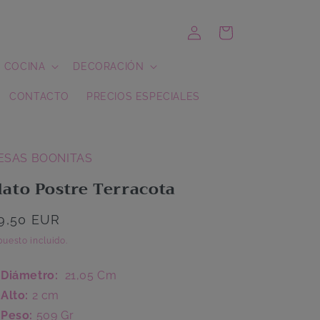
Iniciar
Carrito
sesión
COCINA
DECORACIÓN
CONTACTO
PRECIOS ESPECIALES
ESAS BOONITAS
lato Postre Terracota
recio
9,50 EUR
abitual
uesto incluido.
Diámetro:
21,05 Cm
Alto:
2 cm
Peso:
509 Gr