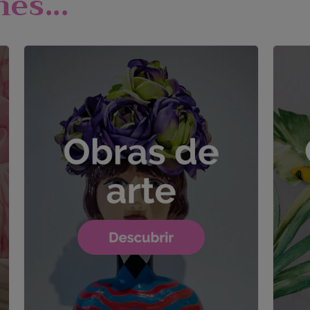
es...