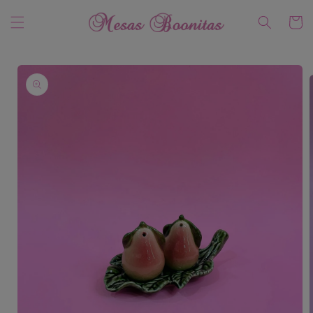
Ir
directamente
Carrito
al contenido
Ir
directamente
a la
información
del producto